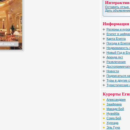
Интерактив
Оставить отзыв 
Дать объявление
Информация 
Регионы и куро
Египет в цифра
Карта Египта
Погода в Египт
Недвижимость 
Новый Год в Ег
Аренда яхт
Развлечения
Достопримечат
Новости
Подписаться на
Туры в другие 
Туристические
Курорты Еги
Александрия
Заафрана
Макади Бей
Нувейба
Сома Бей
Хургада
Эль Гуна