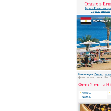
Отдых в Еги
Туры в Египет от лу
туроператоров
Навигация
:
Египет
/
отел
фотографии отеля Hilton 
Фото 2 отеля Hil
Фото 1
Фото 5