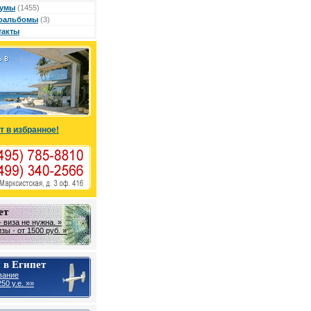
умы
(1455)
оальбомы
(3)
такты
т в избранное!
ет
 виза не нужна. »
ы - от 1500 руб. »
 в Египет
вание
50 у.е. »»