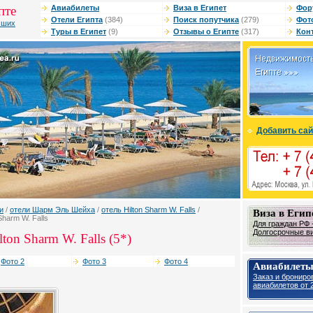
пте
Авиабилеты
Виза в Египет
Фор
Отели Египта
(384)
Поиск попутчика
(279)
Фот
чших
Туры в Египет
(9)
Отзывы о Египте
(317)
Кон
Добавить сай
и
/
отели Шарм Эль Шейха
/
отель Hilton Sharm W. Falls
/
Виза в Егип
Sharm W. Falls
Для граждан РФ -
Долгосрочные виз
ton Sharm W. Falls (5*)
Фото 2
Фото 3
Фото 4
Авиабилеты
Заказ и брониро
авиабилетов от 2