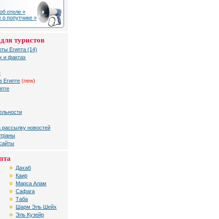
об отеле »
 о попутчике »
для туристов
рты Египта (14)
х и фактах
е
в Египте
(new)
ипте
ельности
 рассылку новостей
страны
 сайты
пта
Дахаб
Каир
Марса Алам
Сафага
Таба
Шарм Эль Шейх
Эль Кузейр