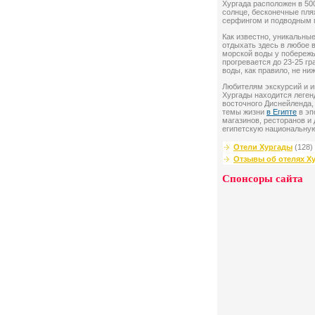
Хургада расположен в 50
солнце, бесконечные пля
серфингом и подводным 
Как известно, уникальны
отдыхать здесь в любое 
морской воды у побережья
прогревается до 23-25 гр
воды, как правило, не ни
Любителям экскурсий и и
Хургады находится леген
восточного Диснейленда,
темы жизни
в Египте
в эп
магазинов, ресторанов и 
египетскую национальну
Отели Хургады
(128)
Отзывы об отелях Х
Спонсоры сайта