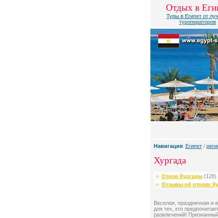
Отдых в Еги
Туры в Египет от лу
туроператоров
Навигация
:
Египет
/
реги
Хургада
Отели Хургады
(128)
Отзывы об отелях Х
Веселая, праздничная и
для тех, кто предпочита
развлечений! Признанный