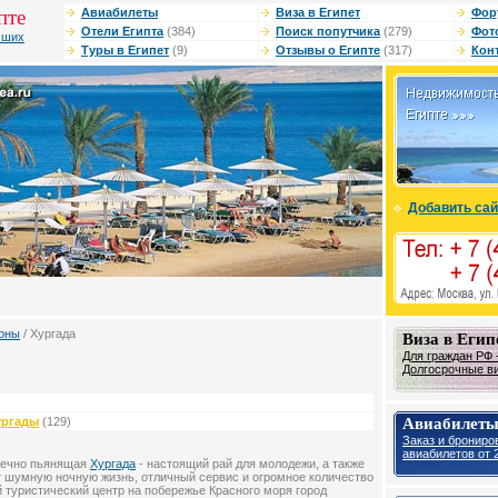
пте
Авиабилеты
Виза в Египет
Фор
Отели Египта
(384)
Поиск попутчика
(279)
Фот
чших
Туры в Египет
(9)
Отзывы о Египте
(317)
Кон
Добавить сай
оны
/ Хургада
Виза в Егип
Для граждан РФ -
Долгосрочные виз
Авиабилеты
ургады
(129)
Заказ и брониро
авиабилетов от 2
 вечно пьянящая
Хургада
- настоящий рай для молодежи, а также
ет шумную ночную жизнь, отличный сервис и огромное количество
 туристический центр на побережье Красного моря город