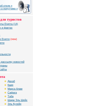
об отеле »
 о попутчике »
для туристов
рты Египта (14)
х и фактах
е
в Египте
(new)
ипте
ельности
 рассылку новостей
страны
 сайты
пта
Дахаб
Каир
Марса Алам
Сафага
Таба
Шарм Эль Шейх
Эль Кузейр