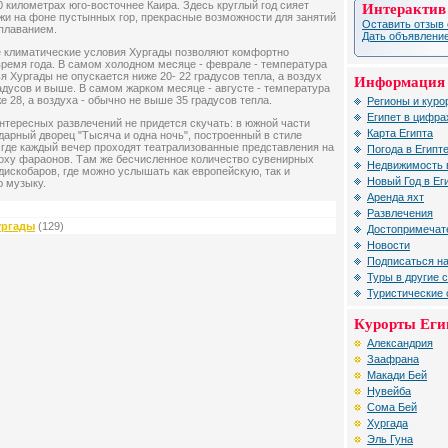
0 километрах юго-восточнее Каира. Здесь круглый год сияет
Интерактив
жи на фоне пустынных гор, прекрасные возможности для занятий
Оставить отзыв 
плаванием.
Дать объявление
е климатические условия Хургады позволяют комфортно
время года. В самом холодном месяце - феврале - температура
 Хургады не опускается ниже 20- 22 градусов тепла, а воздух
Информация 
адусов и выше. В самом жарком месяце - августе - температура
же 28, а воздуха - обычно не выше 35 градусов тепла.
Регионы и куро
Египет в цифра
нтересных развлечений не придется скучать: в южной части
Карта Египта
дарный дворец "Тысяча и одна ночь", построенный в стиле
 где каждый вечер проходят театрализованные представления на
Погода в Египт
оху фараонов. Там же бесчисленное количество сувенирных
Недвижимость 
дискобаров, где можно услышать как европейскую, так и
Новый Год в Ег
ю музыку.
Аренда яхт
Развлечения
ургады
(129)
Достопримечат
Новости
Подписаться на
Туры в другие 
Туристические
Курорты Еги
Александрия
Заафрана
Макади Бей
Нувейба
Сома Бей
Хургада
Эль Гуна