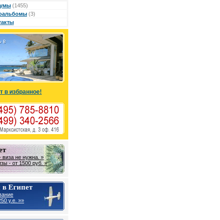
умы
(1455)
оальбомы
(3)
такты
т в избранное!
ет
 виза не нужна. »
ы - от 1500 руб. »
 в Египет
вание
50 у.е. »»