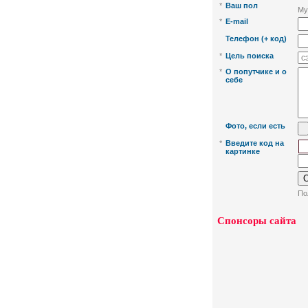
*
Ваш пол
Му
*
Е-mail
Телефон (+ код)
*
Цель поиска
*
О попутчике и о
себе
Фото, если есть
*
Введите код на
картинке
По
Спонсоры сайта