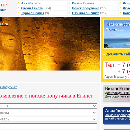
пте
Авиабилеты
Виза в Египет
Фор
Отели Египта
(384)
Поиск попутчика
(279)
Фот
чших
Туры в Египет
(9)
Отзывы о Египте
(317)
Кон
Добавить сай
к попутчика
Виза в Егип
Для граждан РФ -
бъявление о поиске попутчика в Египет
Долгосрочные виз
Авиабилеты
Заказ и брониро
авиабилетов от 2