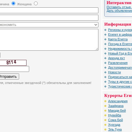
Интерактив
жчина
Женщина
Оставить отзыв 
Дать объявление
Информация 
Регионы и куро
Египет в цифра
Карта Египта
Погода в Египт
Недвижимость 
Новый Год в Ег
Аренда яхт
Развлечения
Достопримечат
Новости
Подписаться на
Туры в другие 
ля, отмеченные звездочкой (*) обязательны для заполнения!
Туристические
Курорты Еги
Александрия
Заафрана
Макади Бей
Нувейба
Сома Бей
Хургада
Эль Гуна