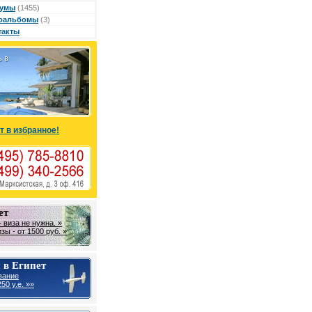
умы
(1455)
оальбомы
(3)
такты
т в избранное!
ет
 виза не нужна. »
ы - от 1500 руб. »
 в Египет
вание
50 у.е. »»