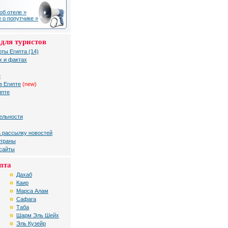
об отеле »
 о попутчике »
для туристов
рты Египта (14)
х и фактах
е
в Египте
(new)
ипте
ельности
 рассылку новостей
страны
 сайты
пта
Дахаб
Каир
Марса Алам
Сафага
Таба
Шарм Эль Шейх
Эль Кузейр