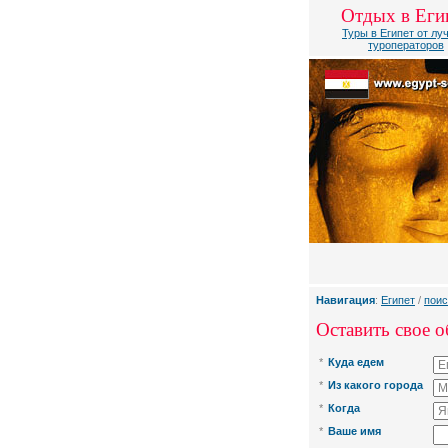
Отдых в Еги
Туры в Египет от лу
туроператоров
Навигация
:
Египет
/
поис
Оставить свое о
*
Куда едем
*
Из какого города
*
Когда
*
Ваше имя