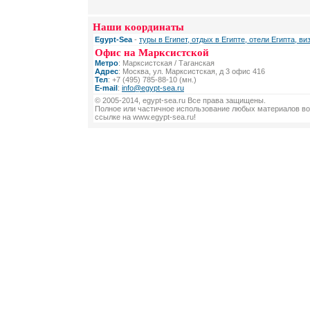
Наши координаты
Egypt-Sea
-
туры в Египет, отдых в Египте, отели Египта, ви
Офис на Марксистской
Метро
: Марксистская / Таганская
Адрес
: Москва, ул. Марксистская, д 3 офис 416
Тел
: +7 (495) 785-88-10 (мн.)
E-mail
:
info@egypt-sea.ru
© 2005-2014, egypt-sea.ru Все права защищены.
Полное или частичное использование любых материалов во
ссылке на www.egypt-sea.ru!