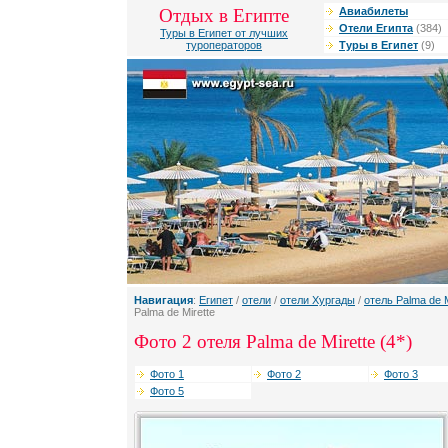
Отдых в Египте
Авиабилеты
Отели Египта
(384)
Туры в Египет от лучших
туроператоров
Туры в Египет
(9)
Навигация
:
Египет
/
отели
/
отели Хургады
/
отель Palma de M
Palma de Mirette
Фото 2 отеля Palma de Mirette (4*)
Фото 1
Фото 2
Фото 3
Фото 5