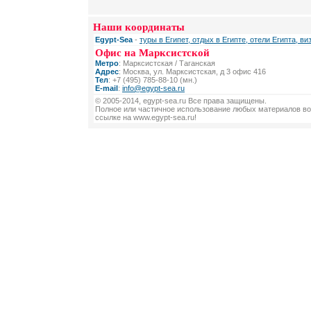
Наши координаты
Egypt-Sea
-
туры в Египет, отдых в Египте, отели Египта, ви
Офис на Марксистской
Метро
: Марксистская / Таганская
Адрес
: Москва, ул. Марксистская, д 3 офис 416
Тел
: +7 (495) 785-88-10 (мн.)
E-mail
:
info@egypt-sea.ru
© 2005-2014, egypt-sea.ru Все права защищены.
Полное или частичное использование любых материалов во
ссылке на www.egypt-sea.ru!