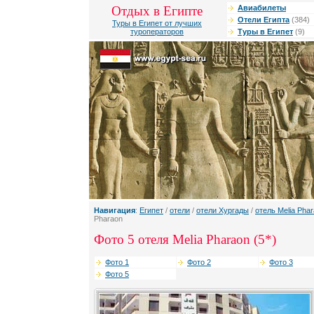
Отдых в Египте
Авиабилеты
Отели Египта
(384)
Туры в Египет от лучших
туроператоров
Туры в Египет
(9)
Навигация
:
Египет
/
отели
/
отели Хургады
/
отель Melia Pha
Pharaon
Фото 5 отеля Melia Pharaon (5*)
Фото 1
Фото 2
Фото 3
Фото 5