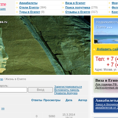
пте
Авиабилеты
Виза в Египет
Фор
Отели Египта
(384)
Поиск попутчика
(279)
Фот
чших
Туры в Египет
(9)
Отзывы о Египте
(317)
Кон
Добавить сай
ум
/ Жизнь в Египте
Виза в Егип
Для граждан РФ -
ароль:
Зарегистрироваться
Долгосрочные виз
Вспомнить пароль
Правила форума
Авиабилеты
Ответы
Просмотры
Дата
Автор
Заказ и брониро
авиабилетов от 2
»»
15.3.2014
0
5060
19:14