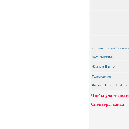
кто живет на ул. Элем от
ищу человека
Жизнь в Египте
Телевидение
Pages
:
1
2
3
4
»
Чтобы участвовать
Спонсоры сайта