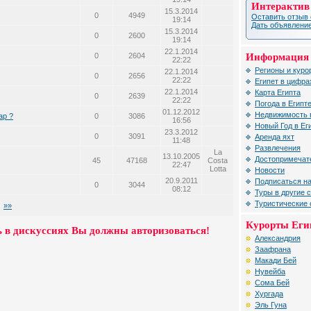
Интерактив
15.3.2014
0
4949
Оставить отзыв 
19:14
Дать объявление
15.3.2014
0
2600
19:14
22.1.2014
0
2604
Информация 
22:22
Регионы и куро
22.1.2014
0
2656
22:22
Египет в цифра
22.1.2014
Карта Египта
0
2639
22:22
Погода в Египт
01.12.2012
Недвижимость 
ар ?
0
3086
16:56
Новый Год в Ег
23.3.2012
0
3091
Аренда яхт
11:48
Развлечения
La
13.10.2005
Достопримечат
45
47168
Costa
22:47
Lotta
Новости
20.9.2011
Подписаться на
0
3044
08:12
Туры в другие 
Туристические
»»
Курорты Еги
 в дискуссиях Вы должны авторизоваться!
Александрия
Заафрана
Макади Бей
Нувейба
Сома Бей
Хургада
Эль Гуна