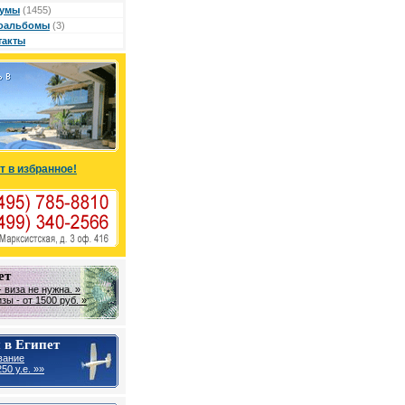
умы
(1455)
оальбомы
(3)
такты
т в избранное!
ет
 виза не нужна. »
ы - от 1500 руб. »
 в Египет
вание
50 у.е. »»