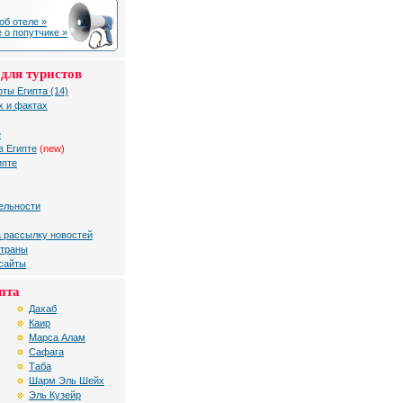
об отеле »
 о попутчике »
для туристов
рты Египта (14)
х и фактах
е
в Египте
(new)
ипте
ельности
 рассылку новостей
страны
 сайты
пта
Дахаб
Каир
Марса Алам
Сафага
Таба
Шарм Эль Шейх
Эль Кузейр