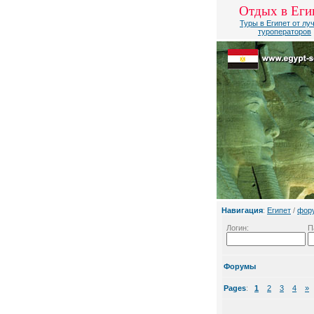
Отдых в Еги
Туры в Египет от лу
туроператоров
Навигация
:
Египет
/
фор
Логин:
П
Форумы
Pages
:
1
2
3
4
»