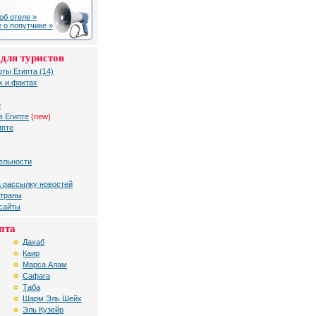
об отеле »
 о попутчике »
для туристов
рты Египта (14)
х и фактах
е
в Египте
(new)
ипте
ельности
 рассылку новостей
страны
 сайты
пта
Дахаб
Каир
Марса Алам
Сафага
Таба
Шарм Эль Шейх
Эль Кузейр