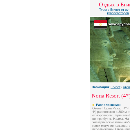
Отдых в Еги
Туры в Египет от лу
туроператоров
Навигация
:
Египет
/
отел
Noria Resort (4*
Расположение:
Отель Нориа Резорт 4* (ho
4*) расположен в 300 м о
от аэропорта Шарм-эль-
центре бухты Наама. На 
электрические мини-моб
гости могут использоват
передвижений. Отель пре