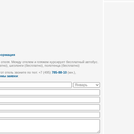
формация
т отеля. Между отелем и пляжем курсирует бесплатный автобус.
атно), шезлонги (бесплатно), полотенца (бесплатно)
от отель звоните по тел: +7 (495)
785-88-10
(мн.),
рмы заявки
: