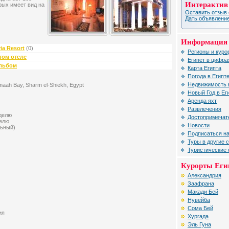
Интерактив
рых имеет вид на
Оставить отзыв 
Дать объявление
Информация 
ia Resort
(0)
Регионы и куро
том отеле
Египет в цифра
альбом
Карта Египта
Погода в Египт
Недвижимость 
'maah Bay, Sharm el-Shiekh, Egypt
Новый Год в Ег
Аренда яхт
Развлечения
еделю
Достопримечат
делю
Новости
льный)
Подписаться на
Туры в другие 
Туристические
Курорты Еги
Александрия
Заафрана
Макади Бей
Нувейба
Сома Бей
ия
Хургада
Эль Гуна