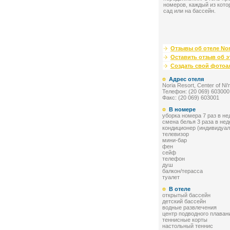
номеров, каждый из кото
сад или на бассейн.
Отзывы об отеле Nor
Оставить отзыв об э
Создать свой фото
Адрес отеля
Noria Resort, Center of Ni
Телефон: (20 069) 603000
Факс: (20 069) 603001
В номере
уборка номера 7 раз в н
смена белья 3 раза в не
кондиционер (индивидуа
телевизор
мини-бар
фен
сейф
телефон
душ
балкон/терасса
туалет
В отеле
открытый бассейн
детский бассейн
водные развлечения
центр подводного плаван
теннисные корты
настольный теннис