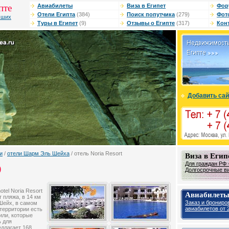
пте
Авиабилеты
Виза в Египет
Фор
Отели Египта
(384)
Поиск попутчика
(279)
Фот
чших
Туры в Египет
(9)
Отзывы о Египте
(317)
Кон
Добавить сай
и
/
отели Шарм Эль Шейха
/ отель Noria Resort
Виза в Егип
Для граждан РФ -
)
Долгосрочные виз
tel Noria Resort
Авиабилеты
т пляжа, в 14 км
Заказ и брониро
Шейх, в самом
авиабилетов от 2
территории есть
или, которые
ь для
длагает 168