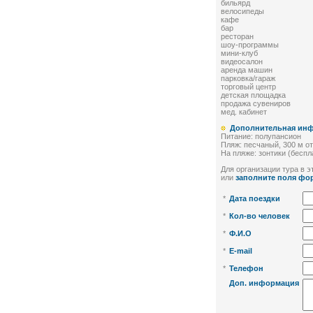
бильярд
велосипеды
кафе
бар
ресторан
шоу-программы
мини-клуб
видеосалон
аренда машин
парковка/гараж
торговый центр
детская площадка
продажа сувениров
мед. кабинет
Дополнительная ин
Питание: полупансион
Пляж: песчаный, 300 м о
На пляже: зонтики (беспл
Для организации тура в эт
или
заполните поля фо
*
Дата поездки
*
Кол-во человек
*
Ф.И.О
*
E-mail
*
Телефон
Доп. информация