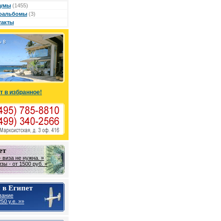
умы
(1455)
оальбомы
(3)
такты
т в избранное!
ет
 виза не нужна. »
ы - от 1500 руб. »
 в Египет
вание
50 у.е. »»