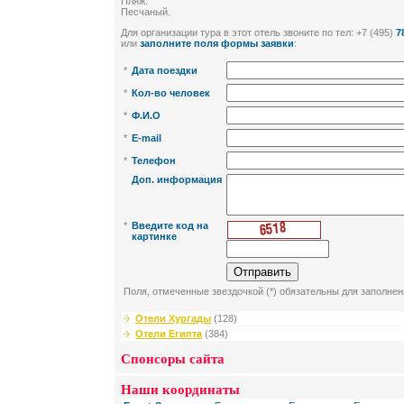
Пляж:
Песчаный.
Для организации тура в этот отель звоните по тел: +7 (495)
7
или
заполните поля формы заявки
:
*
Дата поездки
*
Кол-во человек
*
Ф.И.О
*
E-mail
*
Телефон
Доп. информация
*
Введите код на
картинке
Поля, отмеченные звездочкой (*) обязательны для заполнен
Отели Хургады
(128)
Отели Египта
(384)
Спонсоры сайта
Наши координаты