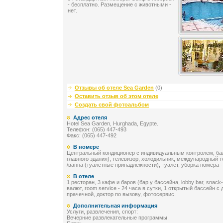
- бесплатно. Размещение с животными -
нет.
Отзывы об отеле Sea Garden
(0)
Оставить отзыв об этом отеле
Создать свой фотоальбом
Адрес отеля
Hotel Sea Garden, Hurghada, Egypte.
Телефон: (065) 447-493
Факс: (065) 447-492
В номере
Центральный кондиционер с индивидуальным контролем, бал
главного здания), телевизор, холодильник, международный 
/ванна (туалетные принадлежности), туалет, уборка номера - 
В отеле
1 ресторан, 3 кафе и баров (бар у бассейна, lobby bar, snack
валют, room service - 24 часа в сутки, 1 открытый бассейн с
прачечной, доктор по вызову, фотосервис.
Дополнительная информация
Услуги, развлечения, спорт:
Вечерние развлекательные программы.