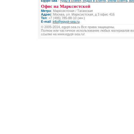
Egypt-Sea
-
туры в Египет, отдых в Египте, отели Египта, ви
Офис на Марксистской
Метро
: Марксистская / Таганская
Адрес
: Москва, ул. Марксистская, д 3 офис 416
Тел
: +7 (495) 785-88-10 (мн.)
E-mail
:
info@egypt-sea.ru
© 2005-2014, egypt-sea.ru Все права защищены.
Полное или частичное использование любых материалов во
ссылке на www.egypt-sea.ru!