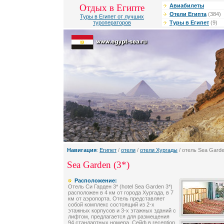
Отдых в Египте
Авиабилеты
Отели Египта
(384)
Туры в Египет от лучших
туроператоров
Туры в Египет
(9)
Навигация
:
Египет
/
отели
/
отели Хургады
/ отель Sea Gard
Sea Garden (3*)
Расположение:
Отель Си Гарден 3* (hotel Sea Garden 3*)
расположен в 4 км от города Хургада, в 7
км от аэропорта. Отель представляет
собой комплекс состоящий из 2-х
этажных корпусов и 3-х этажных зданий с
лифтом, предлагается для размещения
94 стандартных номера. Сейф в reception