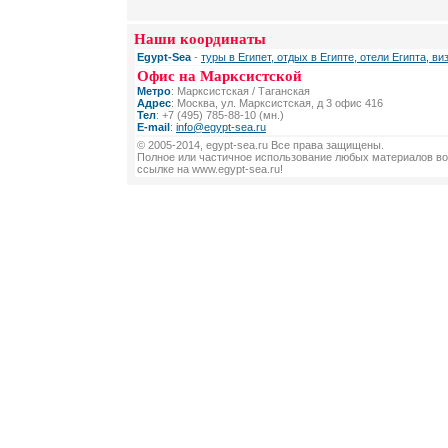
Наши координаты
Egypt-Sea
-
туры в Египет, отдых в Египте, отели Египта, ви
Офис на Марксистской
Метро
: Марксистская / Таганская
Адрес
: Москва, ул. Марксистская, д 3 офис 416
Тел
: +7 (495) 785-88-10 (мн.)
E-mail
:
info@egypt-sea.ru
© 2005-2014, egypt-sea.ru Все права защищены.
Полное или частичное использование любых материалов во
ссылке на www.egypt-sea.ru!