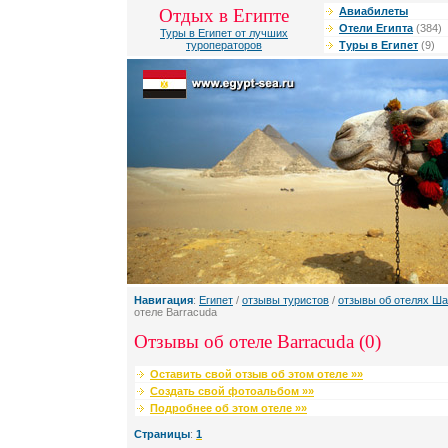
Отдых в Египте
Авиабилеты
Отели Египта
(384)
Туры в Египет от лучших
туроператоров
Туры в Египет
(9)
Навигация
:
Египет
/
отзывы туристов
/
отзывы об отелях Ш
отеле Barracuda
Отзывы об отеле Barracuda (0)
Оставить свой отзыв об этом отеле »»
Создать свой фотоальбом »»
Подробнее об этом отеле »»
Страницы
:
1