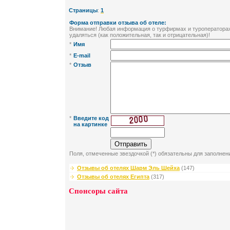
Страницы
:
1
Форма отправки отзыва об отеле:
Внимание! Любая информация о турфирмах и туроператорах 
удаляться (как положительная, так и отрицательная)!
*
Имя
*
E-mail
*
Отзыв
*
Введите код
на картинке
Поля, отмеченные звездочкой (*) обязательны для заполнен
Отзывы об отелях Шарм Эль Шейха
(147)
Отзывы об отелях Египта
(317)
Спонсоры сайта