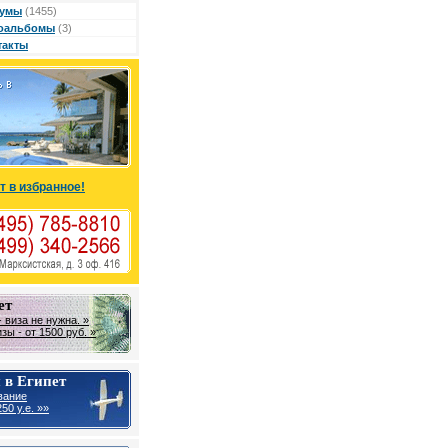
умы
(1455)
оальбомы
(3)
такты
т в избранное!
ет
 виза не нужна. »
ы - от 1500 руб. »
 в Египет
вание
50 у.е. »»