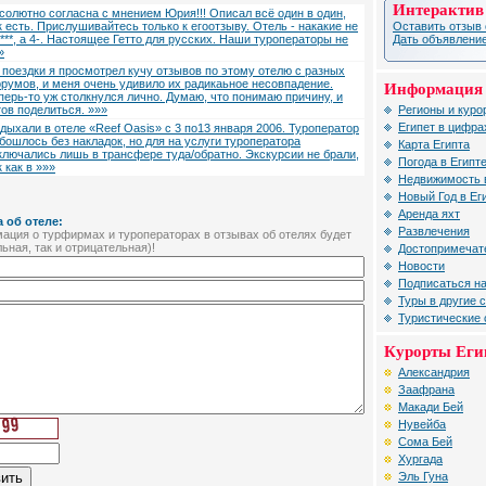
Интерактив
солютно согласна с мнением Юрия!!! Описал всё один в один,
Оставить отзыв 
к есть. Прислушивайтесь только к егоотзыву. Отель - накакие не
Дать объявление
****, а 4-. Настоящее Гетто для русских. Наши туроператоры не
»
 поездки я просмотрел кучу отзывов по этому отелю с разных
румов, и меня очень удивило их радикаьное несовпадение.
Информация 
перь-то уж столкнулся лично. Думаю, что понимаю причину, и
Регионы и куро
тов поделиться. »»»
Египет в цифра
дыхали в отеле «Reef Oasis» с 3 по13 января 2006. Туроператор
обошлось без накладок, но для на услуги туроператора
Карта Египта
ключались лишь в трансфере туда/обратно. Экскурсии не брали,
Погода в Египт
к как в »»»
Недвижимость 
Новый Год в Ег
Аренда яхт
 об отеле:
Развлечения
ция о турфирмах и туроператорах в отзывах об отелях будет
ьная, так и отрицательная)!
Достопримечат
Новости
Подписаться на
Туры в другие 
Туристические
Курорты Еги
Александрия
Заафрана
Макади Бей
Нувейба
Сома Бей
Хургада
Эль Гуна