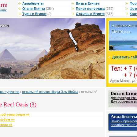
пте
Авиабилеты
Виза в Египет
Фор
Отели Египта
(384)
Поиск попутчика
(279)
Фот
чших
Туры в Египет
(9)
Отзывы о Египте
(317)
Кон
Добавить сай
вы туристов
/
отзывы об отелях Шарм Эль Шейха
/ отзывы об
Виза в Егип
Для граждан РФ -
Долгосрочные виз
 Reef Oasis (3)
 об этом отеле »»
Авиабилеты
льбом »»
Заказ и брониро
авиабилетов от 2
теле »»