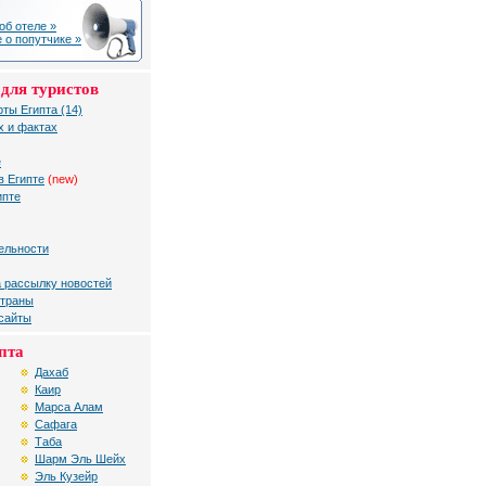
об отеле »
 о попутчике »
для туристов
рты Египта (14)
х и фактах
е
в Египте
(new)
ипте
ельности
 рассылку новостей
страны
 сайты
пта
Дахаб
Каир
Марса Алам
Сафага
Таба
Шарм Эль Шейх
Эль Кузейр