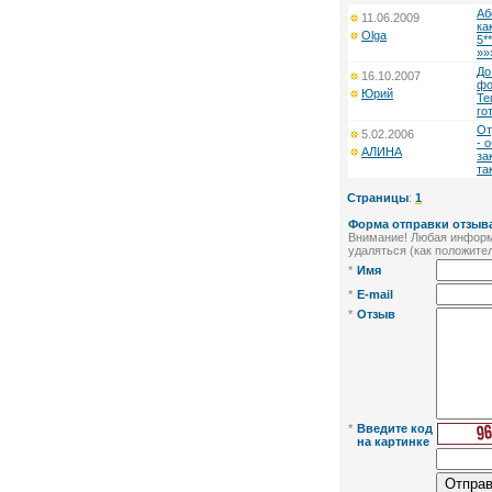
Аб
11.06.2009
ка
Olga
5*
»»
До
16.10.2007
фо
Юрий
Те
го
От
5.02.2006
- 
АЛИНА
за
та
Страницы
:
1
Форма отправки отзыва
Внимание! Любая информа
удаляться (как положител
*
Имя
*
E-mail
*
Отзыв
*
Введите код
на картинке