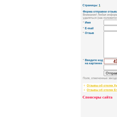
Страницы
:
1
Форма отправки отзыва
Внимание! Любая информа
удаляться (как положител
*
Имя
*
E-mail
*
Отзыв
*
Введите код
на картинке
Поля, отмеченные звездо
Отзывы об отелях Х
Отзывы об отелях Е
Спонсоры сайта