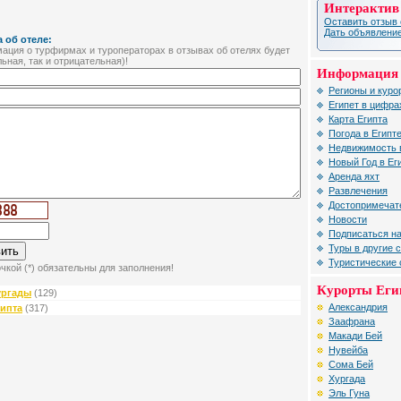
Интерактив
Оставить отзыв 
Дать объявление
 об отеле:
ция о турфирмах и туроператорах в отзывах об отелях будет
ьная, так и отрицательная)!
Информация 
Регионы и куро
Египет в цифра
Карта Египта
Погода в Египт
Недвижимость 
Новый Год в Ег
Аренда яхт
Развлечения
Достопримечат
Новости
Подписаться на
Туры в другие 
Туристические
чкой (*) обязательны для заполнения!
Курорты Еги
ургады
(129)
Александрия
гипта
(317)
Заафрана
Макади Бей
Нувейба
Сома Бей
Хургада
Эль Гуна