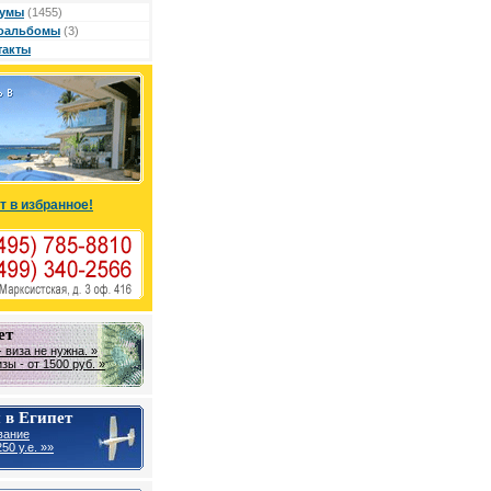
умы
(1455)
оальбомы
(3)
такты
т в избранное!
ет
 виза не нужна. »
ы - от 1500 руб. »
 в Египет
вание
50 у.е. »»