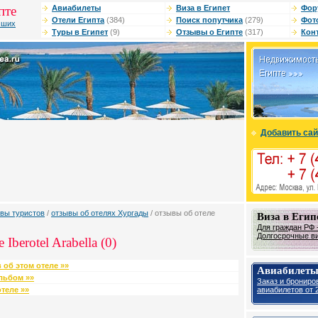
пте
Авиабилеты
Виза в Египет
Фор
Отели Египта
(384)
Поиск попутчика
(279)
Фот
чших
Туры в Египет
(9)
Отзывы о Египте
(317)
Кон
Добавить сай
вы туристов
/
отзывы об отелях Хургады
/ отзывы об отеле
Виза в Егип
Для граждан РФ -
Долгосрочные виз
Iberotel Arabella (0)
 об этом отеле »»
Авиабилеты
льбом »»
Заказ и брониро
авиабилетов от 2
теле »»