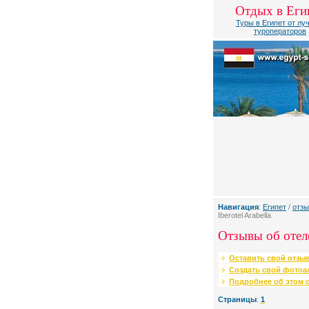
Отдых в Еги
Туры в Египет от лу
туроператоров
Навигация
:
Египет
/
отзы
Iberotel Arabella
Отзывы об отеле 
Оставить свой отзыв
Создать свой фотоа
Подробнее об этом о
Страницы
:
1