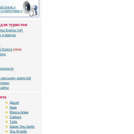
об отеле »
 о попутчике »
для туристов
рты Египта (14)
х и фактах
е
в Египте
(new)
ипте
ельности
 рассылку новостей
страны
 сайты
пта
Дахаб
Каир
Марса Алам
Сафага
Таба
Шарм Эль Шейх
Эль Кузейр